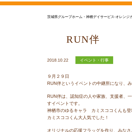
茨城県グループホーム・神栖デイサービス-オレンジ
RUN伴
2018.10.22
イベント・行事
９月２９日
RUN伴というイベントの中継所になり、
RUN伴は、認知症の人や家族、支援者、
すイベントです。
神栖市のゆるキャラ カミスココくんも登
カミスココくん大人気でした！
オリジナルの応援フラッグを作り、みなさ