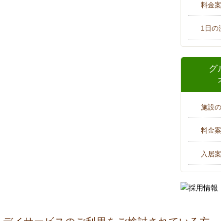
料金
1日の
グ
施設
料金
入居