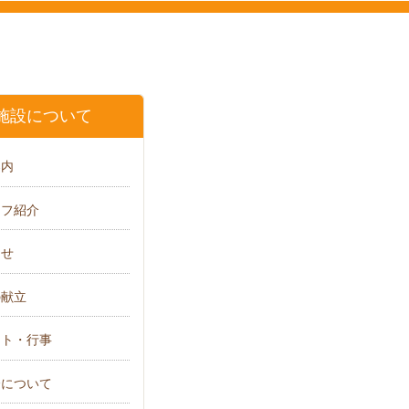
施設について
案内
ッフ紹介
らせ
の献立
ント・行事
会について