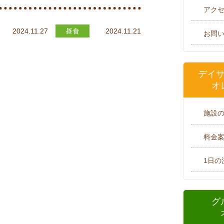
アク
2024.11.27
昼食
2024.11.21
お問
デイ
オ
施設
料金
1日の
グ