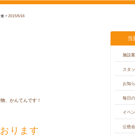
昼食
>
2015/5/16
当
施設
スタ
お知
毎日
漬物、かんてんです！
イベ
公慈
ております